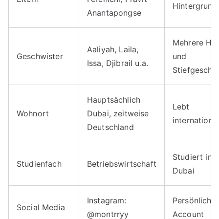
Hintergrund
Anantapongse
Mehrere Hal
Aaliyah, Laila,
Geschwister
und
Issa, Djibrail u.a.
Stiefgeschw
Hauptsächlich
Lebt
Wohnort
Dubai, zeitweise
internationa
Deutschland
Studiert in
Studienfach
Betriebswirtschaft
Dubai
Instagram:
Persönlicher
Social Media
@montrryy
Account