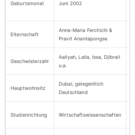
Geburtsmonat
Juni 2002
F
F
Anna-Maria Ferchichi &
Elternschaft
K
Pravit Anantapongse
Aaliyah, Laila, Issa, Djibrail
V
Geschwisterzahl
u.a.
F
Dubai, gelegentlich
I
Hauptwohnsitz
Deutschland
U
P
Studienrichtung
Wirtschaftswissenschaften
i