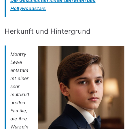
Die Geschichten hinter den Ehen des
Hollywoodstars
Herkunft und Hintergrund
Montry
Lewe
entstam
mt einer
sehr
multikult
urellen
Familie,
die ihre
Wurzeln