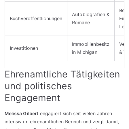
Best
Autobiografien &
Buchveröffentlichungen
Ein
Romane
Lese
Immobilienbesitz
Ver
Investitionen
in Michigan
& We
Ehrenamtliche Tätigkeiten
und politisches
Engagement
Melissa Gilbert
engagiert sich seit vielen Jahren
intensiv im ehrenamtlichen Bereich und zeigt damit,