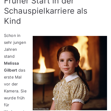
Früher Start in der
Schauspielkarriere als
Kind
Schon in
sehr jungen
Jahren
stand
Melissa
Gilbert
das
erste Mal
vor der
Kamera. Sie
wurde früh
für