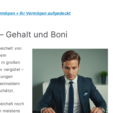
ermögen » Ihr Vermögen aufgedeckt
 – Gehalt und Boni
Reichelt von
 dem
 in großen
v vergütet –
itungen
eninsidern
chätzt.
eichelt noch
ch meistens