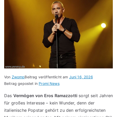
Von
Zwomp
Beitrag veröffentlicht am
Juni 16, 2026
Beitrag gepostet in
Promi News
Das
Vermögen von Eros Ramazzotti
sorgt seit Jahren
für großes Interesse – kein Wunder, denn der
italienische Popstar gehört zu den erfolgreichsten